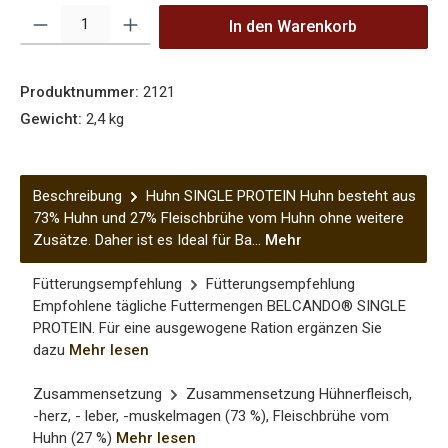
Produkt Anzahl: Gib den gewünschten Wert ein oder benutze die Sch
In den Warenkorb
Produktnummer:
2121
Gewicht:
2,4 kg
Beschreibung
Huhn SINGLE PROTEIN Huhn besteht aus
73% Huhn und 27% Fleischbrühe vom Huhn ohne weitere
Zusätze. Daher ist es Ideal für Ba…
Mehr
Fütterungsempfehlung
Fütterungsempfehlung
Empfohlene tägliche Futtermengen BELCANDO® SINGLE
PROTEIN. Für eine ausgewogene Ration ergänzen Sie
dazu
Mehr lesen
Zusammensetzung
Zusammensetzung Hühnerfleisch,
-herz, - leber, -muskelmagen (73 %), Fleischbrühe vom
Huhn (27 %)
Mehr lesen