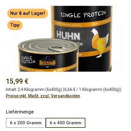
Bildergalerie überspringen
Nur 8 auf Lager!
Tipp
Regulärer Preis:
15,99 €
Inhalt:
2.4 Kilogramm (6x400g)
(6,66 € / 1 Kilogramm (6x400g))
Preise inkl. MwSt. zzgl. Versandkosten
auswählen
Liefermenge
6 x 200 Gramm
6 x 400 Gramm