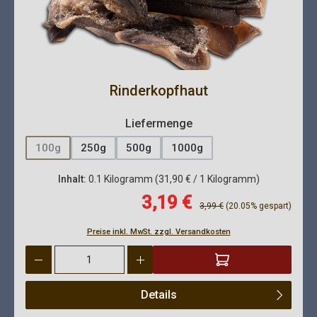
Rinderkopfhaut
auswählen
Liefermenge
100g
250g
500g
1000g
(Diese Option ist zurzeit nicht verfügbar.)
Inhalt:
0.1 Kilogramm
(31,90 € / 1 Kilogramm)
Verkaufspreis:
3,19 €
Regulärer Preis:
3,99 €
(20.05% gespart)
Preise inkl. MwSt. zzgl. Versandkosten
Produkt Anzahl: Gib den gewünschten Wert ein oder benutze die 
Details