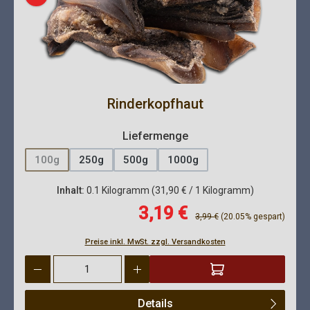
Rinderkopfhaut
auswählen
Liefermenge
100g
250g
500g
1000g
(Diese Option ist zurzeit nicht verfügbar.)
Inhalt:
0.1 Kilogramm
(31,90 € / 1 Kilogramm)
Verkaufspreis:
3,19 €
Regulärer Preis:
3,99 €
(20.05% gespart)
Preise inkl. MwSt. zzgl. Versandkosten
Produkt Anzahl: Gib den gewünschten Wert ein oder benutze die 
Details