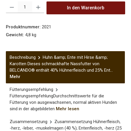
Produkt Anzahl: Gib den gewünschten Wert ein oder benutze die Sch
In den Warenkorb
Produktnummer:
2021
Gewicht:
4,8 kg
Beschreibung
Huhn &amp; Ente mit Hirse &amp;
Karotten Dieses schmackhafte Nassfutter von
BELCANDO® enthält 40% Hühnerfleisch und 25% Ent…
Mehr
Fütterungsempfehlung
FütterungsempfehlungDurchschnittswerte für die
Fütterung von ausgewachsenen, normal aktiven Hunden
sind in der abgebildeten
Mehr lesen
Zusammensetzung
Zusammensetzung Hühnerfleisch,
-herz, -leber, -muskelmagen (40 %); Entenfleisch, -herz (25