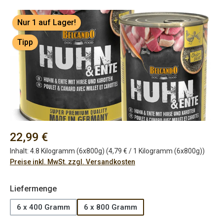
Bildergalerie überspringen
Nur 1 auf Lager!
Tipp
Regulärer Preis:
22,99 €
Inhalt:
4.8 Kilogramm (6x800g)
(4,79 € / 1 Kilogramm (6x800g))
Preise inkl. MwSt. zzgl. Versandkosten
auswählen
Liefermenge
6 x 400 Gramm
6 x 800 Gramm