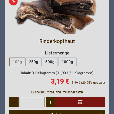
Rabatt
%
Rinderkopfhaut
auswählen
Liefermenge
100g
250g
500g
1000g
(Diese Option ist zurzeit nicht verfügbar.)
Inhalt:
0.1 Kilogramm
(31,90 € / 1 Kilogramm)
Verkaufspreis:
3,19 €
Regulärer Preis:
3,99 €
(20.05% gespart)
Preise inkl. MwSt. zzgl. Versandkosten
Produkt Anzahl: Gib den gewünschten Wert ein oder benutze die 