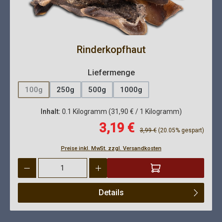
Rinderkopfhaut
auswählen
Liefermenge
100g
250g
500g
1000g
(Diese Option ist zurzeit nicht verfügbar.)
Inhalt:
0.1 Kilogramm
(31,90 € / 1 Kilogramm)
Verkaufspreis:
3,19 €
Regulärer Preis:
3,99 €
(20.05% gespart)
Preise inkl. MwSt. zzgl. Versandkosten
Produkt Anzahl: Gib den gewünschten Wert ein oder benutze die 
Details