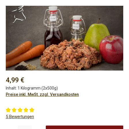
Bildergalerie überspringen
Regulärer Preis:
4,99 €
Inhalt:
1 Kilogramm (2x500g)
Preise inkl. MwSt. zzgl. Versandkosten
Durchschnittliche Bewertung von 4.9 von 5 Sternen
5 Bewertungen
Produkt Anzahl: Gib den gewünschten Wert ein oder benutze die Sch