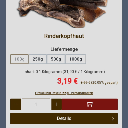
Rinderkopfhaut
auswählen
Liefermenge
100g
250g
500g
1000g
(Diese Option ist zurzeit nicht verfügbar.)
Inhalt:
0.1 Kilogramm
(31,90 € / 1 Kilogramm)
Verkaufspreis:
3,19 €
Regulärer Preis:
3,99 €
(20.05% gespart)
Preise inkl. MwSt. zzgl. Versandkosten
Produkt Anzahl: Gib den gewünschten Wert ein oder benutze die 
Details