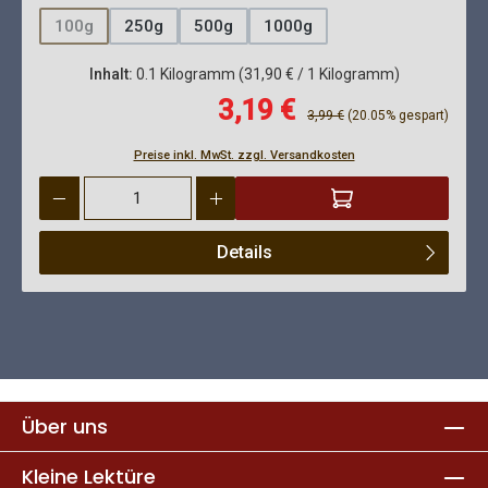
100g
250g
500g
1000g
(Diese Option ist zurzeit nicht verfügbar.)
Inhalt:
0.1 Kilogramm
(31,90 € / 1 Kilogramm)
Verkaufspreis:
3,19 €
Regulärer Preis:
3,99 €
(20.05% gespart)
Preise inkl. MwSt. zzgl. Versandkosten
Produkt Anzahl: Gib den gewünschten Wert ein oder benutze die 
Details
Über uns
Kleine Lektüre