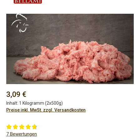
Bildergalerie überspringen
Regulärer Preis:
3,09 €
Inhalt:
1 Kilogramm (2x500g)
Preise inkl. MwSt. zzgl. Versandkosten
Durchschnittliche Bewertung von 4.86 von 5 Sternen
7 Bewertungen