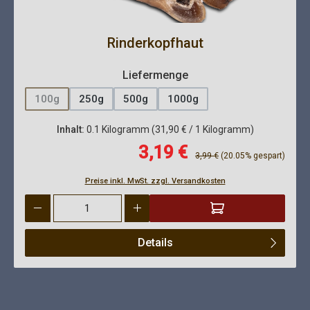
Rinderkopfhaut
auswählen
Liefermenge
100g
250g
500g
1000g
(Diese Option ist zurzeit nicht verfügbar.)
Inhalt:
0.1 Kilogramm
(31,90 € / 1 Kilogramm)
Verkaufspreis:
3,19 €
Regulärer Preis:
3,99 €
(20.05% gespart)
Preise inkl. MwSt. zzgl. Versandkosten
Produkt Anzahl: Gib den gewünschten Wert ein oder benutze die 
Details