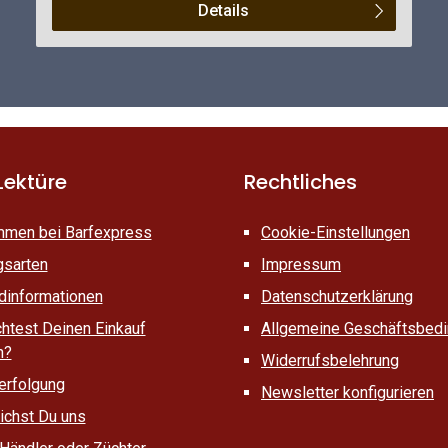
am besten schon deinem Welpen Naturkauartikel
Details
reichen. Auf diese Art und Weise reinigt Dein Hund
seine Zähne artgerecht, stärkt seine Kaumuskulatur
und die Durchblutung des Zahnfleisches. Echte
Qualität Unsere Kauartikel sind auch für
empfindliche Hunde sehr gut, da diese
ausschließlich aus europäischer Herstellung
stammen und nicht in Containern transportiert
wurden. Aus diesem Grund sind unsere Kauartikel
Lektüre
Rechtliches
nicht begast oder in irgendeiner Form konserviert
worden. Sie sind komplett unbehandelt und
mmen bei Barfexpress
Cookie-Einstellungen
naturbelassen. Alle unsere Kauartikel werden Luft
getrocknet. Ebenfalls sind alle ohne Gewürze.
gsarten
Impressum
Weitere Hinweise Da dies ein Naturkauartikel ist und
dinformationen
Datenschutzerklärung
nicht ein maschinell hergestelltes Produkt, können
htest Deinen Einkauf
Allgemeine Geschäftsbed
Form, Farbe, Größe und Gewicht leicht abweichen.
n?
Widerrufsbelehrung
erfolgung
Newsletter konfigurieren
ichst Du uns