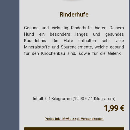
Rinderhufe
Gesund und vielseitig Rinderhufe bieten Deinem
Hund ein besonders langes und gesundes
Kauerlebnis. Die Hufe enthalten sehr viele
Mineralstoffe und Spurenelemente, welche gesund
für den Knochenbau sind, sowie für die Gelenke,
Muskeln und Sehnen. Des Weiteren reinigen die
Rinderhufe auf natürliche Weise die Verdauung, da
dieser Naturkauartikel hauptsächlich aus Horn
bestehen. Unser Kauartikel hat eine sehr harte
Konsistenz und ist, was viele Herrchen und
Frauchen besonders freuen wird, geruchslos.
Außerdem sind Rinderhufe besonders fettarm und
Inhalt:
0.1 Kilogramm
(19,90 € / 1 Kilogramm)
können daher auch an übergewichtige Hunde
Regulärer P
1,99 €
bedenkenlos gefüttert werden. Du kannst die recht
geschmacksneutralen Rinderhufe auch super mit
Preise inkl. MwSt. zzgl. Versandkosten
einer beispielsweise selbst hergestellten Paste