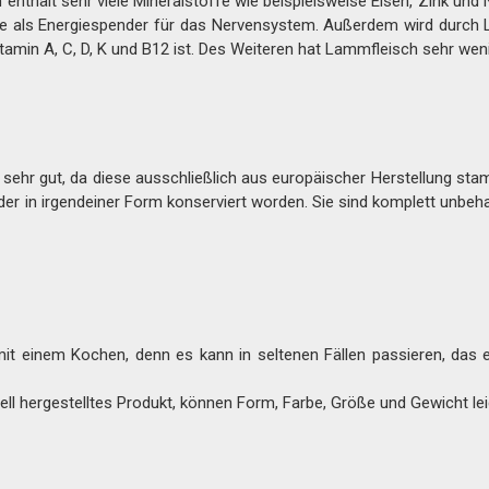
ält sehr viele Mineralstoffe wie beispielsweise Eisen, Zink und Nia
owie als Energiespender für das Nervensystem. Außerdem wird durc
itamin A, C, D, K und B12 ist. Des Weiteren hat Lammfleisch sehr weni
 sehr gut, da diese ausschließlich aus europäischer Herstellung sta
der in irgendeiner Form konserviert worden. Sie sind komplett unbeh
 mit einem Kochen, denn es kann in seltenen Fällen passieren, das e
inell hergestelltes Produkt, können Form, Farbe, Größe und Gewicht le