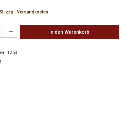
wSt. zzgl. Versandkosten
 Gib den gewünschten Wert ein oder benutze die Schaltflächen um die 
In den Warenkorb
er:
1253
g