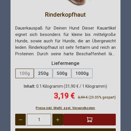
Rinderkopfhaut
Dauerkauspaß für Deinen Hund Dieser Kauartikel
eignet sich besonders für kleine bis mittelgroße
Hunde, sowie auch für Hunde, die an Übergewicht
leiden. Rinderkopfhaut ist sehr fettarm und reich an
Proteinen. Durch seine harte Beschaffenheit lädt
dieser Kauartikel zu einem langen Kauspaß ein, was
auswählen
Liefermenge
nicht nur das Kaubedürfnis deines Vierbeiners stillt,
sondern Ihn auch Glücklich macht. Denn durch das
100g
250g
500g
1000g
(Diese Option ist zurzeit nicht verfügbar.)
Kauen werden Glückhormone freigesetzt und
gleichzeitig stress abgebaut. Besonders Gesund
Inhalt:
0.1 Kilogramm
(31,90 € / 1 Kilogramm)
Verkaufspreis:
Kauen - Die beste Zahnpflege für Deinen Hund. In
3,19 €
Regulärer Preis:
3,99 €
(20.05% gespart)
der Natur macht es der Wolf vor, wie es geht, den
reis:
der Wolf frisst ebenfalls Kochen und reist das
Preise inkl. MwSt. zzgl. Versandkosten
Fleisch ab. Dadurch reinigt er automatisch die
Produkt Anzahl: Gib den gewünschten Wert ein oder benutze di
Zahnoberfläche. Plaque und Zahnstein werden so
entfernt und sogar vorgebeugt. Daher solltest Du