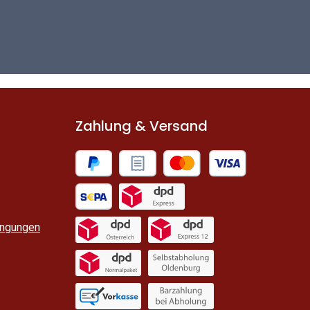
Zahlung & Versand
PayPal
Paypal Rechnungskauf
Kredit- oder Debitkarte
SEPA Lastschrift
DPD Expressversand
ingungen
DPD Expressversand Österreich
DPD Express 12
DPD Normalpaket Frostfrei
Selbstabholung Oldenburg