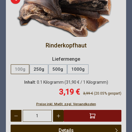
Rinderkopfhaut
auswählen
Liefermenge
100g
250g
500g
1000g
(Diese Option ist zurzeit nicht verfügbar.)
Inhalt:
0.1 Kilogramm
(31,90 € / 1 Kilogramm)
Verkaufspreis:
3,19 €
Regulärer Preis:
3,99 €
(20.05% gespart)
Preise inkl. MwSt. zzgl. Versandkosten
Produkt Anzahl: Gib den gewünschten Wert ein oder benutze die 
Details