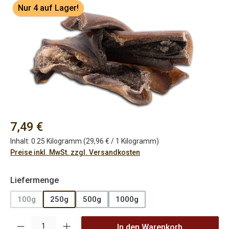
Bildergalerie überspringen
Nur 4 auf Lager!
Regulärer Preis:
7,49 €
Inhalt:
0.25 Kilogramm
(29,96 € / 1 Kilogramm)
Preise inkl. MwSt. zzgl. Versandkosten
auswählen
Liefermenge
100g
250g
500g
1000g
(Diese Option ist zurzeit nicht verfügbar.)
Produkt Anzahl: Gib den gewünschten Wert ein oder benutze die Sch
In den Warenkorb