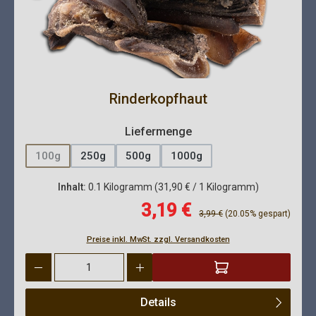
Rinderkopfhaut
auswählen
Liefermenge
100g
250g
500g
1000g
(Diese Option ist zurzeit nicht verfügbar.)
Inhalt:
0.1 Kilogramm
(31,90 € / 1 Kilogramm)
Verkaufspreis:
3,19 €
Regulärer Preis:
3,99 €
(20.05% gespart)
Preise inkl. MwSt. zzgl. Versandkosten
Produkt Anzahl: Gib den gewünschten Wert ein oder benutze die 
Details