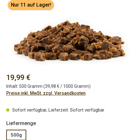
Bildergalerie überspringen
Nur 11 auf Lager!
Regulärer Preis:
19,99 €
Inhalt:
500 Gramm
(39,98 € / 1000 Gramm)
Preise inkl. MwSt. zzgl. Versandkosten
Sofort verfügbar, Lieferzeit: Sofort verfügbar
auswählen
Liefermenge
500g