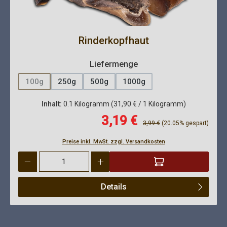
Rinderkopfhaut
auswählen
Liefermenge
100g
250g
500g
1000g
(Diese Option ist zurzeit nicht verfügbar.)
Inhalt:
0.1 Kilogramm
(31,90 € / 1 Kilogramm)
Verkaufspreis:
3,19 €
Regulärer Preis:
3,99 €
(20.05% gespart)
Preise inkl. MwSt. zzgl. Versandkosten
Produkt Anzahl: Gib den gewünschten Wert ein oder benutze die 
Details